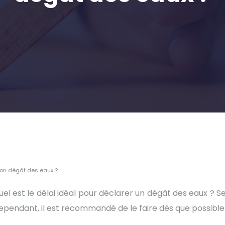
mon dégât des eaux ?
uel est le délai idéal pour déclarer un dégât des eaux ? Se
Cependant, il est recommandé de le faire dès que possible