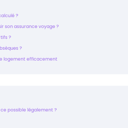
alculé ?
sir son assurance voyage ?
tifs ?
obsèques ?
tre logement efficacement
st-ce possible légalement ?